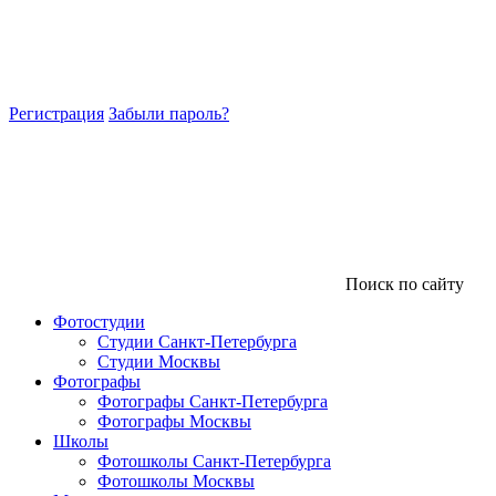
Регистрация
Забыли пароль?
Поиск по сайту
Фотостудии
Студии Санкт-Петербурга
Студии Москвы
Фотографы
Фотографы Санкт-Петербурга
Фотографы Москвы
Школы
Фотошколы Санкт-Петербурга
Фотошколы Москвы