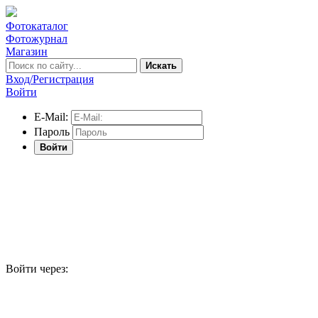
Фотокаталог
Фотожурнал
Магазин
Искать
Вход/Регистрация
Войти
E-Mail:
Пароль
Войти
Войти через: