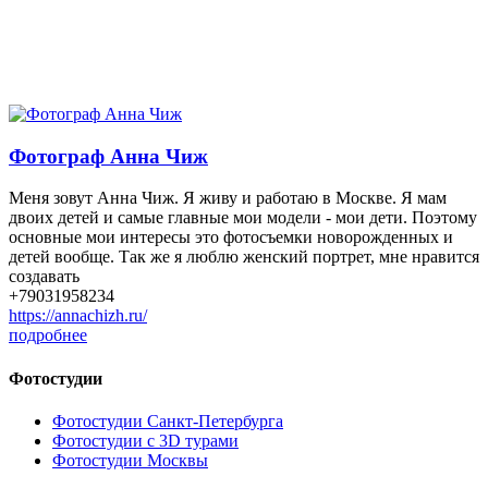
Фотограф Анна Чиж
Меня зовут Анна Чиж. Я живу и работаю в Москве. Я мам
двоих детей и самые главные мои модели - мои дети. Поэтому
основные мои интересы это фотосъемки новорожденных и
детей вообще. Так же я люблю женский портрет, мне нравится
создавать
+79031958234
https://annachizh.ru/
подробнее
Фотостудии
Фотостудии Санкт-Петербурга
Фотостудии с 3D турами
Фотостудии Москвы