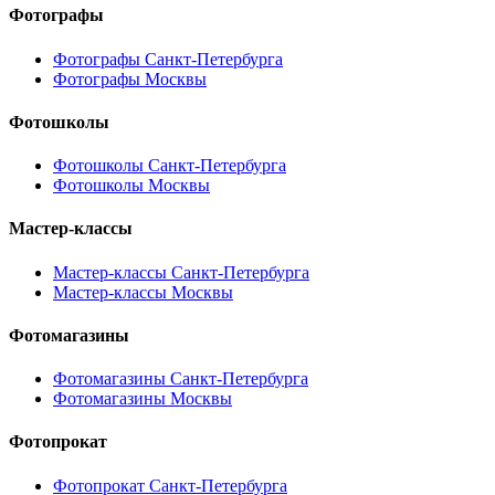
Фотографы
Фотографы Санкт-Петербурга
Фотографы Москвы
Фотошколы
Фотошколы Санкт-Петербурга
Фотошколы Москвы
Мастер-классы
Мастер-классы Санкт-Петербурга
Мастер-классы Москвы
Фотомагазины
Фотомагазины Санкт-Петербурга
Фотомагазины Москвы
Фотопрокат
Фотопрокат Санкт-Петербурга