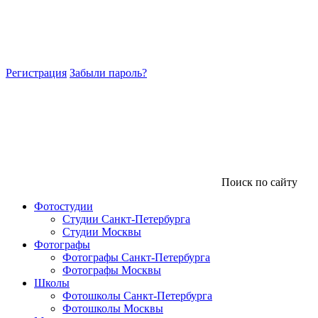
Регистрация
Забыли пароль?
Поиск по сайту
Фотостудии
Студии Санкт-Петербурга
Студии Москвы
Фотографы
Фотографы Санкт-Петербурга
Фотографы Москвы
Школы
Фотошколы Санкт-Петербурга
Фотошколы Москвы