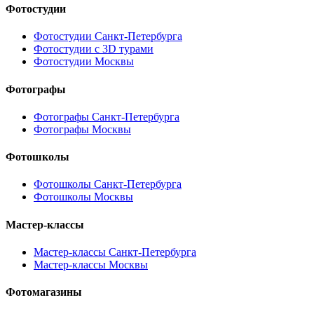
Фотостудии
Фотостудии Санкт-Петербурга
Фотостудии с 3D турами
Фотостудии Москвы
Фотографы
Фотографы Санкт-Петербурга
Фотографы Москвы
Фотошколы
Фотошколы Санкт-Петербурга
Фотошколы Москвы
Мастер-классы
Мастер-классы Санкт-Петербурга
Мастер-классы Москвы
Фотомагазины