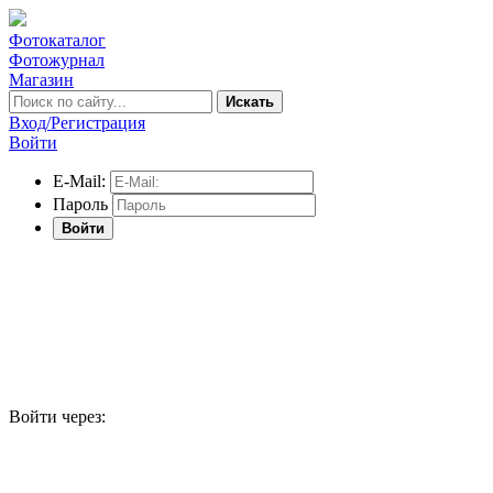
Фотокаталог
Фотожурнал
Магазин
Искать
Вход/Регистрация
Войти
E-Mail:
Пароль
Войти
Войти через: