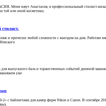
 зовут Анастасия, я профессиональный стилист-визажист
а той или иной косметики,
 стилист.
яж и прически любой сложности с выездом на дом. Работаю вме
 Невского
 для выпускного бала и торжественных событий дневной макияж
 макияжем уже
non
-2» с байонетами для камер фирм Nikon и Canon. В сентябре 2
овых