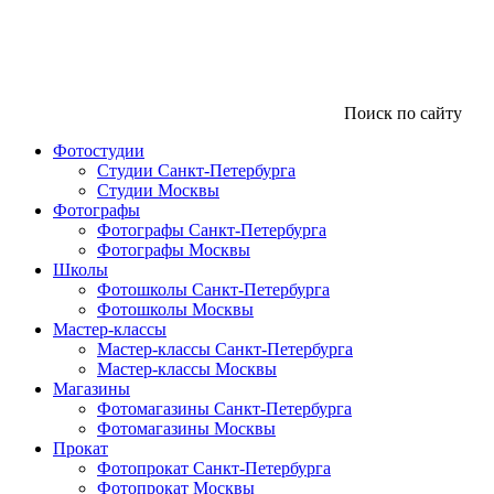
Поиск по сайту
Фотостудии
Студии Санкт-Петербурга
Студии Москвы
Фотографы
Фотографы Санкт-Петербурга
Фотографы Москвы
Школы
Фотошколы Санкт-Петербурга
Фотошколы Москвы
Мастер-классы
Мастер-классы Санкт-Петербурга
Мастер-классы Москвы
Магазины
Фотомагазины Санкт-Петербурга
Фотомагазины Москвы
Прокат
Фотопрокат Санкт-Петербурга
Фотопрокат Москвы