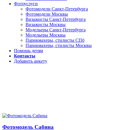
Фотоуслуги
Фотомодели Санкт-Петербурга
Фотомодели Москвы
Визажисты Санкт-Петербурга
Визажисты Москвы
Модельеры Санкт-Петербурга
Модельеры Москвы
Парикмахеры, стилисты СПб
Парикмахеры, стилисты Москвы
Помощь детям
Контакты
Добавить анкету
Фотомодель Сабина