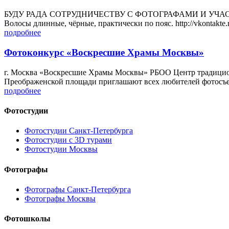
БУДУ РАДА СОТРУДНИЧЕСТВУ С ФОТОГРАФАМИ И УЧАСТИЮ В 
Волосы длинные, чёрные, практически по пояс. http://vkontakte.
подробнее
Фотоконкурс «Воскресшие Храмы Москвы»
г. Москва «Воскресшие Храмы Москвы» РБОО Центр традицион
Преображенской площади приглашают всех любителей фотосъ
подробнее
Фотостудии
Фотостудии Санкт-Петербурга
Фотостудии с 3D турами
Фотостудии Москвы
Фотографы
Фотографы Санкт-Петербурга
Фотографы Москвы
Фотошколы