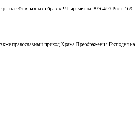
 в разных образах!!! Параметры: 87/64/95 Рост: 169
также православный приход Храма Преображения Господня на