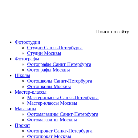
Поиск по сайту
Фотостудии
Студии Санкт-Петербурга
Студии Москвы
Фотографы
Фотографы Санкт-Петербурга
Фотографы Москвы
Школы
Фотошколы Санкт-Петербурга
Фотошколы Москвы
Мастер-классы
Мастер-классы Санкт-Петербурга
Мастер-классы Москвы
Магазины
Фотомагазины Санкт-Петербурга
Фотомагазины Москвы
Прокат
Фотопрокат Санкт-Петербурга
Фотопрокат Москвы