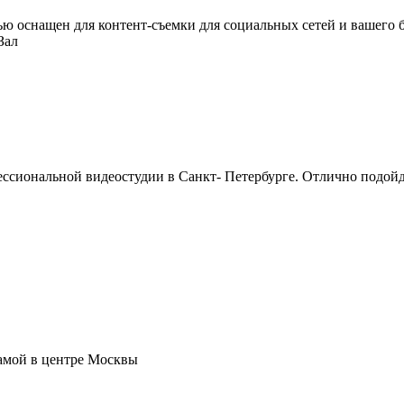
стью оснащен для контент-съемки для социальных сетей и вашего
Зал
ссиональной видеостудии в Санкт- Петербурге. Отлично подойд
амой в центре Москвы