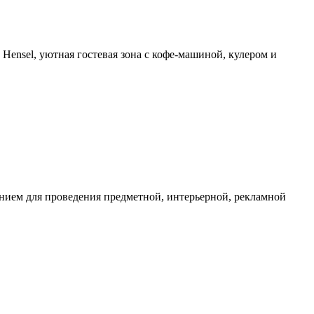
Hensel, уютная гостевая зона с кофе-машиной, кулером и
нием для проведения предметной, интерьерной, рекламной