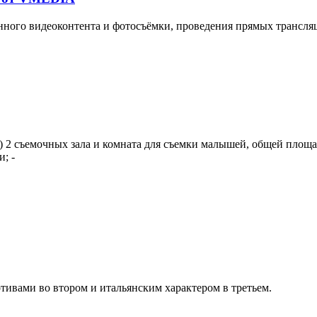
ого видеоконтента и фотосъёмки, проведения прямых трансляц
о) 2 съемочных зала и комната для съемки малышей, общей площа
; -
тивами во втором и итальянским характером в третьем.