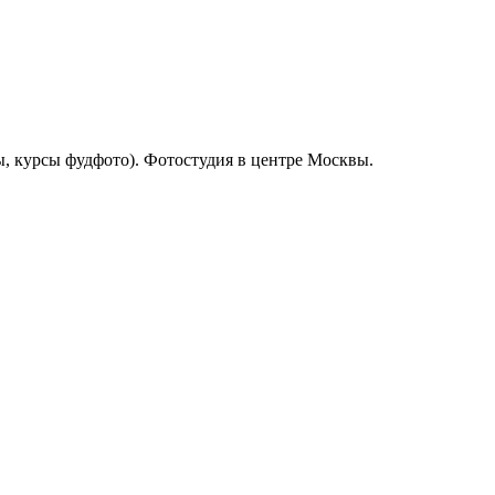
, курсы фудфото). Фотостудия в центре Москвы.