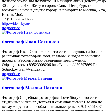
полного заказа, вы получите 10% скидку, акция действует до
30 августа 2018г. Живу в городе Санкт-Петербург, но
возможен выезд в другие города, в приоритете Москва, Уфа,
Казань Моб.
+7 (911) 843-90-55
http://vidensky.ru/
подробнее
Фотограф Иван Сотников
Фотограф Иван Сотников. Фотосессии в студии, на location,
рекламная фотография, food, свадьбы. Иногда творческие
проекты. Рассматриваю различные предложения.
Обращайтесь. т.89523908206 http://vk.com/id30307869 E:
Sotnickov.ivan@yandex.ru
подробнее
Фотограф Малова Наталия
Фотограф Свадебная фотография. Love Story Фотосессии
студийные и пленэр Детская и семейная съемка Съемка по
всему миру и очень соблазнительные цены. 8-921 8561897
группа в контакте http://vk.com/nmalova_ru личная страница