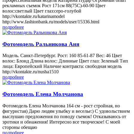
Профессиональная модель Катарина Пудар Огромный опыт
рекламных съемок Рост 171см 88(75С)-60-90 Цвет
волос:светлый Цвет глаз:серо-голубой
http://vkontakte.ru/katarinamodel
http://www.fashionbank.ru/models/user/15336.html
подробнее
Фотомодель Ральникова Аня
Модель. Санкт-Петербург. Рост: 160 85-61-87 Вес: 46 Цвет
волос: Блонд Длина волос: Длинные Цвет глаз: Зеленый Тип
лица: Европейский Наличие контракта: свободная модель
http://vkontakte.ru/nusha1510
подробнее
Фотомодель Елена Молчанова
Фотомодель Елена Молчанова 164 см - рост стройная, но
фигуристая) Дарю людям улыбку и веселье:) С удовольствием
выслушаю предложения по поводу съемок! Отказываюсь от
эротики и обнажения! Интересно все творческое! С моей
стороны обещаю
подробнее